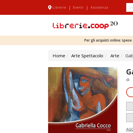
|
|
Librerie
Eventi
Assistenza
Per gli acquisti online: spes
Home
Arte Spettacolo
Arte
Gab
G
di
AGG