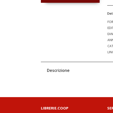
Det
FO
EDI
EA
ANN
CAT
LIN
Descrizione
LIBRERIE.COOP
SE