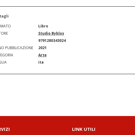
tagli
RMATO
Libro
TORE
Studio Byblos
N
9791280343024
O PUBBLICAZIONE
2021
EGORIA
Arte
GUA
ita
RVIZI
LINK UTILI