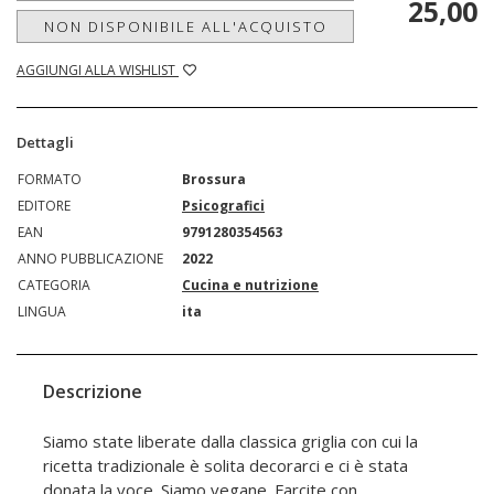
25,00
NON DISPONIBILE ALL'ACQUISTO
AGGIUNGI ALLA WISHLIST
Dettagli
FORMATO
Brossura
EDITORE
Psicografici
EAN
9791280354563
ANNO PUBBLICAZIONE
2022
CATEGORIA
Cucina e nutrizione
LINGUA
ita
Descrizione
Siamo state liberate dalla classica griglia con cui la
ricetta tradizionale è solita decorarci e ci è stata
donata la voce. Siamo vegane. Farcite con