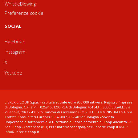
WhistleBlowing
Preferenze cookie
SOCIAL
Facebook
Instagram
X
Youtube
LIBRERIE.COOP S.p.a. - capitale sociale euro 900.000 int.vers. Registro imprese
di Bologna, C.F. e P.I.: 02591561200 REA di Bologna: 451543 ; SEDE LEGALE: via
Villanova, 29/7 - 40055 Villanova di Castenaso (BO) - SEDE AMMINISTRATIVA: via
Trattati Comunitari Europei 1957-2007, 13 - 40127 Bologna - Società
unipersonale sottoposta alla Direzione e Coordinamento di Coop Alleanza 3.0
Soc. Coop., Castenaso (BO) PEC: libreriecoopspa@pec.librerie.coop.it MAIL:
info@librerie.coop.it