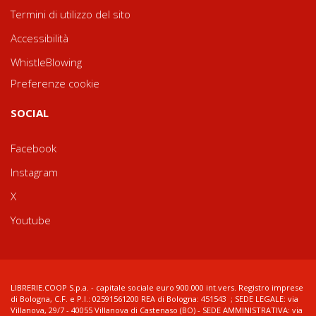
Termini di utilizzo del sito
Accessibilità
WhistleBlowing
Preferenze cookie
SOCIAL
Facebook
Instagram
X
Youtube
LIBRERIE.COOP S.p.a. - capitale sociale euro 900.000 int.vers. Registro imprese
di Bologna, C.F. e P.I.: 02591561200 REA di Bologna: 451543 ; SEDE LEGALE: via
Villanova, 29/7 - 40055 Villanova di Castenaso (BO) - SEDE AMMINISTRATIVA: via