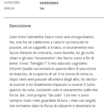
CATEGORIA
Letteratura
LINGUA
ita
Descrizione
Ciao! Sono Samantha Saia e sono una strega bianca.
No, non ho un calderone a casa in cui mescolo le
pozioni, né un cappello e il naso, e sicuramente non
faccio fatture! Al contrario, sono bionda, ho gli occhi
chiari e gli unici "incantesimi" che faccio sono a fin di
bene. Il mio "famiglio"? Il mio adorato cagnolino
Ettore! Quella raccontata in questo libro è una storia
di rinascita, di scoperta di sé: è la storia di come io,
dopo tanti anni passati all'ombra degli altri, ho deciso
di uscirne e ho finalmente imparato a vivere! E tutto
questo da sola, contando solo e unicamente sulle mie
forze. Be', non proprio "da sola". Con me ci sono
sempre stati i miei guardiani di luce, i miei cari angeli,
che mi hanno dato la forza di rialzarmi e diventare la