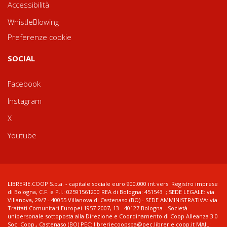
Accessibilità
WhistleBlowing
Preferenze cookie
SOCIAL
Facebook
Instagram
X
Youtube
LIBRERIE.COOP S.p.a. - capitale sociale euro 900.000 int.vers. Registro imprese
di Bologna, C.F. e P.I.: 02591561200 REA di Bologna: 451543 ; SEDE LEGALE: via
Villanova, 29/7 - 40055 Villanova di Castenaso (BO) - SEDE AMMINISTRATIVA: via
Trattati Comunitari Europei 1957-2007, 13 - 40127 Bologna - Società
unipersonale sottoposta alla Direzione e Coordinamento di Coop Alleanza 3.0
Soc. Coop., Castenaso (BO) PEC: libreriecoopspa@pec.librerie.coop.it MAIL: