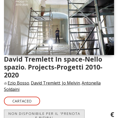
David Tremlett In space-Nello
spazio. Projects-Progetti 2010-
2020
Ezio Bosso
David Tremlett
Jo Melvin
Antonella
di
,
,
,
Soldaini
CARTACEO
€
NON DISPONIBILE PER IL 'PRENOTA
E RITIRA'