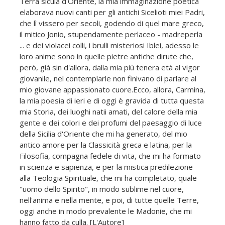
Terra sicula d'Oriente, la mia immaginazione poetica
elaborava nuovi canti per gli antichi Sicelioti miei Padri,
che lì vissero per secoli, godendo di quel mare greco,
il mitico Jonio, stupendamente perlaceo - madreperla
... e dei violacei colli, i brulli misteriosi Iblei, adesso le
loro anime sono in quelle pietre antiche dirute che,
però, già sin d'allora, dalla mia più tenera età al vigor
giovanile, nel contemplarle non finivano di parlare al
mio giovane appassionato cuore.Ecco, allora, Carmina,
la mia poesia di ieri e di oggi è gravida di tutta questa
mia Storia, dei luoghi natii amati, del calore della mia
gente e dei colori e dei profumi del paesaggio di luce
della Sicilia d'Oriente che mi ha generato, del mio
antico amore per la Classicità greca e latina, per la
Filosofia, compagna fedele di vita, che mi ha formato
in scienza e sapienza, e per la mistica predilezione
alla Teologia Spirituale, che mi ha completato, quale
"uomo dello Spirito", in modo sublime nel cuore,
nell'anima e nella mente, e poi, di tutte quelle Terre,
oggi anche in modo prevalente le Madonie, che mi
hanno fatto da culla. [L'Autore]