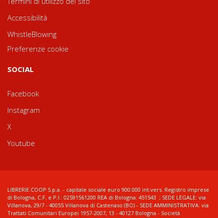
Termini di utilizzo del sito
Accessibilità
WhistleBlowing
Preferenze cookie
SOCIAL
Facebook
Instagram
X
Youtube
LIBRERIE.COOP S.p.a. - capitale sociale euro 900.000 int.vers. Registro imprese
di Bologna, C.F. e P.I.: 02591561200 REA di Bologna: 451543 ; SEDE LEGALE: via
Villanova, 29/7 - 40055 Villanova di Castenaso (BO) - SEDE AMMINISTRATIVA: via
Trattati Comunitari Europei 1957-2007, 13 - 40127 Bologna - Società