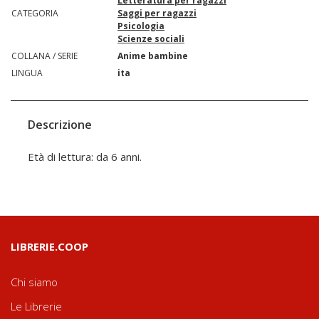
Letteratura per ragazzi
CATEGORIA
Saggi per ragazzi
Psicologia
Scienze sociali
COLLANA / SERIE
Anime bambine
LINGUA
ita
Descrizione
Età di lettura: da 6 anni.
LIBRERIE.COOP
Chi siamo
Le Librerie