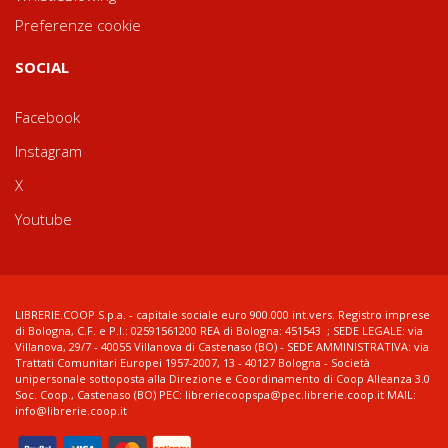
Preferenze cookie
SOCIAL
Facebook
Instagram
X
Youtube
LIBRERIE.COOP S.p.a. - capitale sociale euro 900.000 int.vers. Registro imprese
di Bologna, C.F. e P.I.: 02591561200 REA di Bologna: 451543 ; SEDE LEGALE: via
Villanova, 29/7 - 40055 Villanova di Castenaso (BO) - SEDE AMMINISTRATIVA: via
Trattati Comunitari Europei 1957-2007, 13 - 40127 Bologna - Società
unipersonale sottoposta alla Direzione e Coordinamento di Coop Alleanza 3.0
Soc. Coop., Castenaso (BO) PEC: libreriecoopspa@pec.librerie.coop.it MAIL:
info@librerie.coop.it