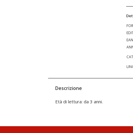
Det
FO
EDI
EA
ANN
CAT
LIN
Descrizione
Età di lettura: da 3 anni.