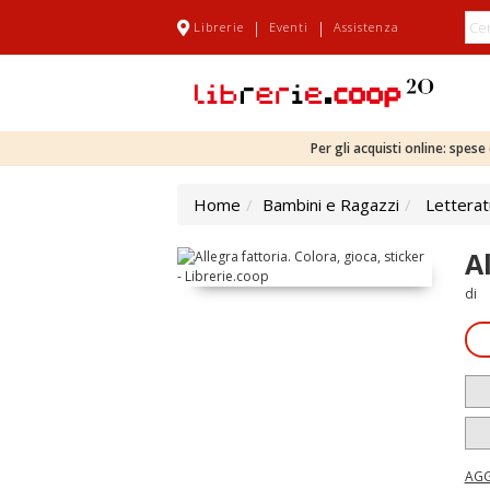
|
|
Librerie
Eventi
Assistenza
Per gli acquisti online: spes
Home
Bambini e Ragazzi
Letterat
Al
di
AGG