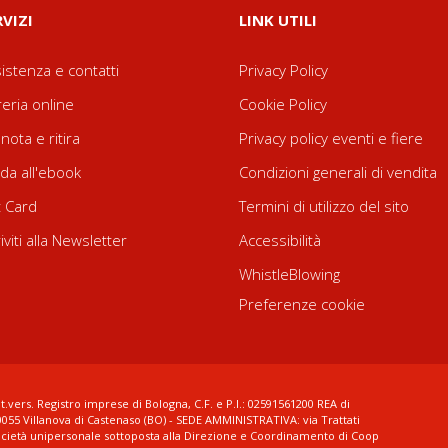
RVIZI
LINK UTILI
istenza e contatti
Privacy Policy
reria online
Cookie Policy
nota e ritira
Privacy policy eventi e fiere
da all'ebook
Condizioni generali di vendita
t Card
Termini di utilizzo del sito
riviti alla Newsletter
Accessibilità
WhistleBlowing
Preferenze cookie
t.vers. Registro imprese di Bologna, C.F. e P.I.: 02591561200 REA di
0055 Villanova di Castenaso (BO) - SEDE AMMINISTRATIVA: via Trattati
ocietà unipersonale sottoposta alla Direzione e Coordinamento di Coop