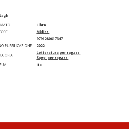
tagli
RMATO
Libro
TORE
Mklibri
N
9791280617347
O PUBBLICAZIONE
2022
Letteratura per ragazzi
EGORIA
Saggi per ragazzi
GUA
ita