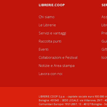
LIBRERIE.COOP
SE
Chi siamo
Ass
Le Librerie
Lib
Servizi e vantaggi
Pre
Raccolta punti
Gui
Eventi
Gif
Collaborazioni e Festival
Isc
Notizie e Area stampa
Lavora con noi
LIBRERIE.COOP S.p.a. - capitale sociale euro 900.000 in
Bologna: 451543 ; SEDE LEGALE: via Villanova, 29/7 - 4
Comunitari Europei 1957-2007, 13 - 40127 Bologna - S