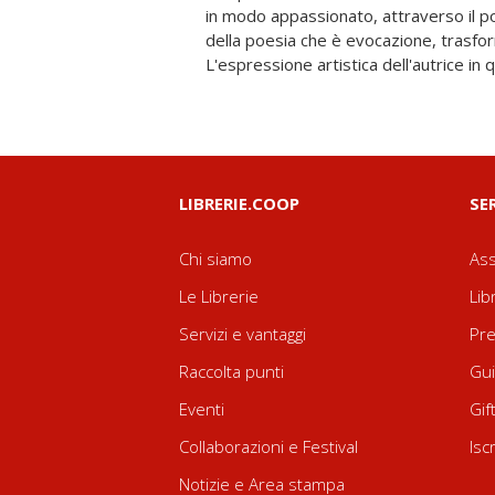
in modo appassionato, attraverso il p
attraverso il faro di una "poesia senso
della poesia che è evocazione, trasfor
sonorità, odori e sapori, tocchi di dita
L'espressione artistica dell'autrice in 
LIBRERIE.COOP
SE
Chi siamo
Ass
Le Librerie
Lib
Servizi e vantaggi
Pre
Raccolta punti
Gui
Eventi
Gif
Collaborazioni e Festival
Isc
Notizie e Area stampa