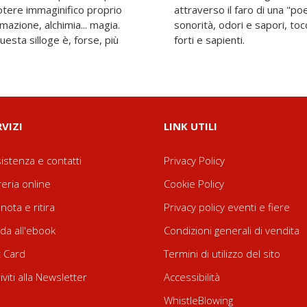
otere immaginifico proprio
riale" attraverso immagini,
mazione, alchimia... magia.
 leggeri e delicati ma anche
questa silloge è, forse, più
forti e sapienti.
RVIZI
LINK UTILI
istenza e contatti
Privacy Policy
reria online
Cookie Policy
nota e ritira
Privacy policy eventi e fiere
da all'ebook
Condizioni generali di vendita
t Card
Termini di utilizzo del sito
riviti alla Newsletter
Accessibilità
WhistleBlowing