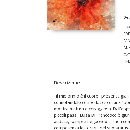
Det
FO
EDI
EA
ANN
CAT
LIN
Descrizione
"Il mio primo è il cuore" presenta già il
aspra in quanto maturata da un immergersi 
connotandolo come dotato di una "poeti
meandri del suo intimo per poi risalire a
mostra matura e coraggiosa. Dall'espr
significato attraverso lo strument
piccoli passi, Luisa Di Francesco è giun
dell'evidenza letteraria. Ogni viaggio del
audace, sempre seguendo la linea condu
che non si somma ma si integra
competenza letteraria del suo status di
misterioso dei bisogni da tempo ine