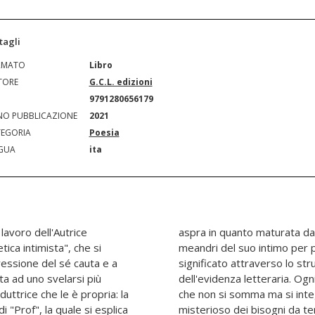
tagli
RMATO
Libro
TORE
G.C.L. edizioni
N
9791280656179
O PUBBLICAZIONE
2021
EGORIA
Poesia
GUA
ita
 lavoro dell'Autrice
più nel profondo, nei
ca intimista", che si
lla coscienza, dandogli
essione del sé cauta e a
o della parola scritta,
ta ad uno svelarsi più
l'Autrice è una scoperta
ttrice che le è propria: la
 nel mondo sempre meno
 "Prof", la quale si esplica
spressi, che prendono luce