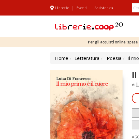
|
|
Librerie
Eventi
Assistenza
Per gli acquisti online: spes
Home
Letteratura
Poesia
Il mi
I
L
di
AGG