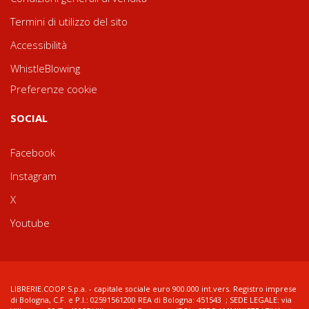
Termini di utilizzo del sito
Accessibilità
WhistleBlowing
Preferenze cookie
SOCIAL
Facebook
Instagram
X
Youtube
LIBRERIE.COOP S.p.a. - capitale sociale euro 900.000 int.vers. Registro imprese
di Bologna, C.F. e P.I.: 02591561200 REA di Bologna: 451543 ; SEDE LEGALE: via