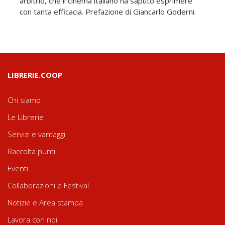
arbitrio, che il cinema italiano ha saputo esprimere
con tanta efficacia. Prefazione di Giancarlo Goderni.
LIBRERIE.COOP
Chi siamo
Le Librerie
Servizi e vantaggi
Raccolta punti
Eventi
Collaborazioni e Festival
Notizie e Area stampa
Lavora con noi