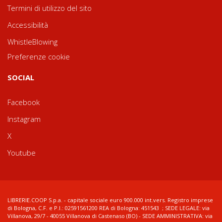
Termini di utilizzo del sito
Accessibilità
WhistleBlowing
Preferenze cookie
SOCIAL
Facebook
Instagram
X
Youtube
LIBRERIE.COOP S.p.a. - capitale sociale euro 900.000 int.vers. Registro imprese
di Bologna, C.F. e P.I.: 02591561200 REA di Bologna: 451543 ; SEDE LEGALE: via
Villanova, 29/7 - 40055 Villanova di Castenaso (BO) - SEDE AMMINISTRATIVA: via