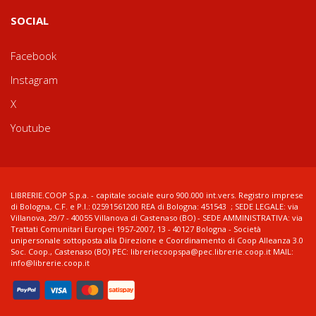
SOCIAL
Facebook
Instagram
X
Youtube
LIBRERIE.COOP S.p.a. - capitale sociale euro 900.000 int.vers. Registro imprese
di Bologna, C.F. e P.I.: 02591561200 REA di Bologna: 451543 ; SEDE LEGALE: via
Villanova, 29/7 - 40055 Villanova di Castenaso (BO) - SEDE AMMINISTRATIVA: via
Trattati Comunitari Europei 1957-2007, 13 - 40127 Bologna - Società
unipersonale sottoposta alla Direzione e Coordinamento di Coop Alleanza 3.0
Soc. Coop., Castenaso (BO) PEC: libreriecoopspa@pec.librerie.coop.it MAIL:
info@librerie.coop.it