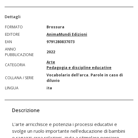
Dettagli
FORMATO
Brossura
EDITORE
AnimaMundi Edizioni
EAN
9791280837073
ANNO
2022
PUBBLICAZIONE
Arte
CATEGORIA
Pedagogia e discipline educative
Vocabolario dell'arca. Parole in caso di
COLLANA / SERIE
diluvio
LINGUA
ita
Descrizione
L'arte arricchisce e potenzia i processi educativi e
svolge un ruolo importante nell'educazione di bambini
e ragazzi: crea relazioni, aiuta a stimolare pensiero