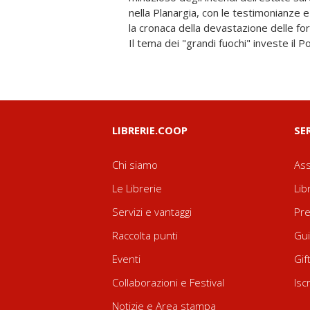
nella Planargia, con le testimonianze 
perciò, la via d'uscita attraverso la sal
la cronaca della devastazione delle for
di cui vengono presentati alcuni modelli-
Il tema dei "grandi fuochi" investe il Por
LIBRERIE.COOP
SE
Chi siamo
Ass
Le Librerie
Lib
Servizi e vantaggi
Pre
Raccolta punti
Gui
Eventi
Gif
Collaborazioni e Festival
Isc
Notizie e Area stampa