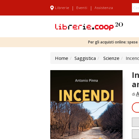
|
|
Librerie
Eventi
Assistenza
Per gli acquisti online: spes
Home
Saggistica
Scienze
Incend
I
a
A
di