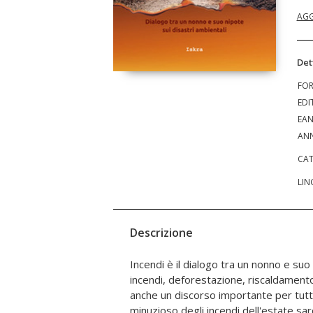
AGG
Det
FO
EDI
EA
ANN
CAT
LIN
Descrizione
Incendi è il dialogo tra un nonno e su
deforestazione in Brasile. Il riscalda
incendi, deforestazione, riscaldamento
emissioni dei gas serra degli incendi
anche un discorso importante per tutte
dell'agricoltura industriale, dannegg
minuzioso degli incendi dell'estate sa
ghiacciai, con le conseguenti crisi idr