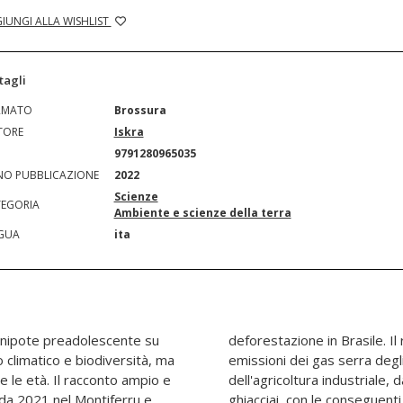
IUNGI ALLA WISHLIST
tagli
RMATO
Brossura
TORE
Iskra
N
9791280965035
O PUBBLICAZIONE
2022
Scienze
EGORIA
Ambiente e scienze della terra
GUA
ita
o nipote preadolescente su
mento globale, frutto delle
 climatico e biodiversità, ma
, dei combustibili fossili e
 le età. Il racconto ampio e
ia l'atmosfera e scioglie i
rda 2021 nel Montiferru e
iche e dei mari. S'impone,