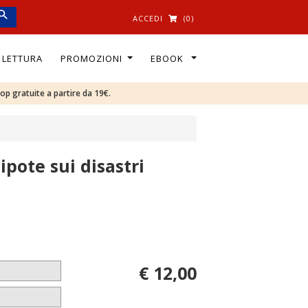
ACCEDI
(0)
I LETTURA
PROMOZIONI
EBOOK
oop gratuite a partire da 19€.
pote sui disastri
€ 12,00