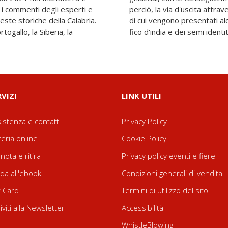
e i commenti degli esperti e
vaguardia della biodiversità,
este storiche della Calabria.
chiave: le api, la coltura del
togallo, la Siberia, la
fico d'india e dei semi identi
RVIZI
LINK UTILI
istenza e contatti
Privacy Policy
reria online
Cookie Policy
nota e ritira
Privacy policy eventi e fiere
da all'ebook
Condizioni generali di vendita
t Card
Termini di utilizzo del sito
riviti alla Newsletter
Accessibilità
WhistleBlowing