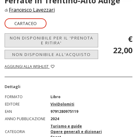
Ferrate in Trentino-Alto Adige
Francesco Lavezzari
di
CARTACEO
€
NON DISPONIBILE PER IL 'PRENOTA
E RITIRA'
22,00
NON DISPONIBILE ALL'ACQUISTO
AGGIUNGI ALLA WISHLIST
Dettagli
FORMATO
Libro
EDITORE
ViviDolomiti
EAN
9791280975119
ANNO PUBBLICAZIONE
2024
Turismo e guide
CATEGORIA
Opere generali e dizionari