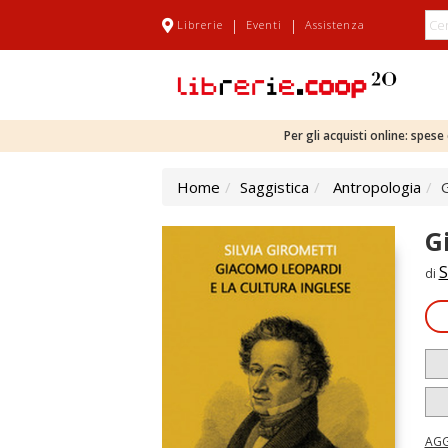
|
|
Librerie
Eventi
Assistenza
Per gli acquisti online: spes
Home
Saggistica
Antropologia
G
G
S
di
AGG