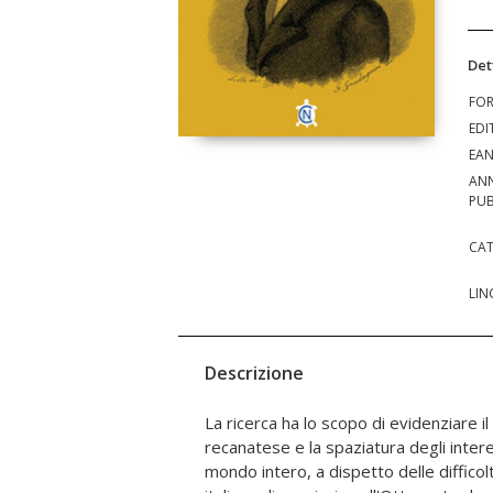
Det
FO
EDI
EA
AN
PUB
CAT
LIN
Descrizione
La ricerca ha lo scopo di evidenziare il
o letterati anglosassoni restituisce
recanatese e la spaziatura degli intere
trattazione originale. Offrendo stimo
mondo intero, a dispetto delle difficolt
sull'influenza di Leopardi alla produzi