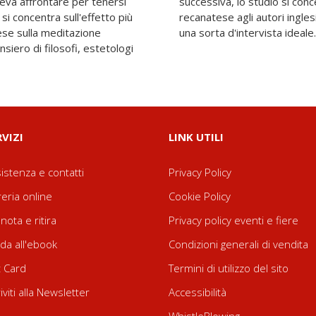
veva affrontare per tenersi
sulla risposta del poeta
 si concentra sull'effetto più
ti o a lui contemporanei, in
ese sulla meditazione
una sorta d'intervista ideale.
ensiero di filosofi, estetologi
RVIZI
LINK UTILI
istenza e contatti
Privacy Policy
reria online
Cookie Policy
nota e ritira
Privacy policy eventi e fiere
da all'ebook
Condizioni generali di vendita
t Card
Termini di utilizzo del sito
riviti alla Newsletter
Accessibilità