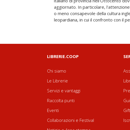
italiano di provincia nell'Ottocento do
successiva, lo studio si concentra 
aggiornato. In particolare, l'attenzione
recanatese agli autori inglesi preceden
o meno consapevole della cultura ingl
leopardiana, in cui il confronto con il p
LIBRERIE.COOP
SE
Chi siamo
Ass
Le Librerie
Lib
Servizi e vantaggi
Pre
Raccolta punti
Gui
Eventi
Gif
Collaborazioni e Festival
Isc