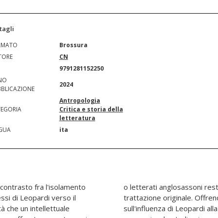
tagli
RMATO
Brossura
TORE
CN
N
9791281152250
NO
2024
BLICAZIONE
Antropologia
EGORIA
Critica e storia della
letteratura
GUA
ita
 contrasto fra l'isolamento
 un'accezione nuova e una
ssi di Leopardi verso il
li per un aggiornamento
à che un intellettuale
one letteraria inglese