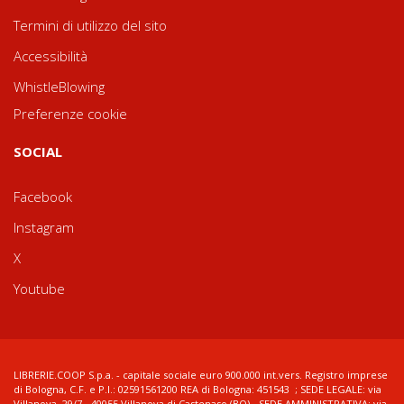
Termini di utilizzo del sito
Accessibilità
WhistleBlowing
Preferenze cookie
SOCIAL
Facebook
Instagram
X
Youtube
LIBRERIE.COOP S.p.a. - capitale sociale euro 900.000 int.vers. Registro imprese
di Bologna, C.F. e P.I.: 02591561200 REA di Bologna: 451543 ; SEDE LEGALE: via
Villanova, 29/7 - 40055 Villanova di Castenaso (BO) - SEDE AMMINISTRATIVA: via