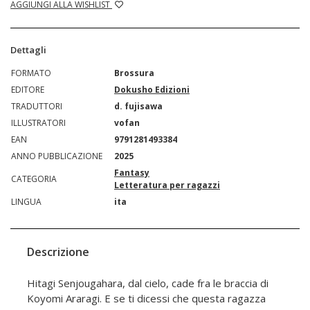
AGGIUNGI ALLA WISHLIST
Dettagli
FORMATO
Brossura
EDITORE
Dokusho Edizioni
TRADUTTORI
d. fujisawa
ILLUSTRATORI
vofan
EAN
9791281493384
ANNO PUBBLICAZIONE
2025
Fantasy
CATEGORIA
Letteratura per ragazzi
LINGUA
ita
Descrizione
Hitagi Senjougahara, dal cielo, cade fra le braccia di
Koyomi Araragi. E se ti dicessi che questa ragazza