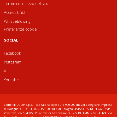
Termini di utilizzo del sito
Accessibilità
WhistleBlowing
Preferenze cookie
SOCIAL
Facebook
Instagram
X
Youtube
LIBRERIE.COOP S.p.a. - capitale sociale euro 900.000 int.vers. Registro imprese
di Bologna, C.F. e P.I.: 02591561200 REA di Bologna: 451543 ; SEDE LEGALE: via
Villanova, 29/7 - 40055 Villanova di Castenaso (BO) - SEDE AMMINISTRATIVA: via