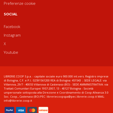
Preferenze cookie
SOCIAL
Facebook
Instagram
X
Youtube
LIBRERIE.COOP S.p.a. - capitale sociale euro 900.000 int.vers. Registro imprese
di Bologna, C.F. e P.I.: 02591561200 REA di Bologna: 451543 ; SEDE LEGALE: via
Villanova, 29/7 - 40055 Villanova di Castenaso (BO) - SEDE AMMINISTRATIVA: via
Trattati Comunitari Europei 1957-2007, 13 - 40127 Bologna - Società
unipersonale sottoposta alla Direzione e Coordinamento di Coop Alleanza 3.0
Soc. Coop., Castenaso (BO) PEC: libreriecoopspa@pec.librerie.coop.it MAIL:
info@librerie.coop.it