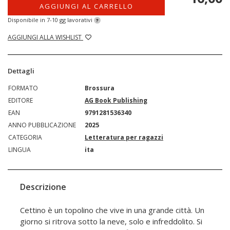
AGGIUNGI AL CARRELLO
Disponibile in 7-10 gg lavorativi
?
AGGIUNGI ALLA WISHLIST
Dettagli
FORMATO
Brossura
EDITORE
AG Book Publishing
EAN
9791281536340
ANNO PUBBLICAZIONE
2025
CATEGORIA
Letteratura per ragazzi
LINGUA
ita
Descrizione
Cettino è un topolino che vive in una grande città. Un
giorno si ritrova sotto la neve, solo e infreddolito. Si