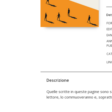
Det
FO
EDI
EA
AN
PUB
CAT
LIN
Descrizione
Quelle scritte in queste pagine sono s
un tema delicato quanto importante:
lettore, lo commuoveranno e, soprattut