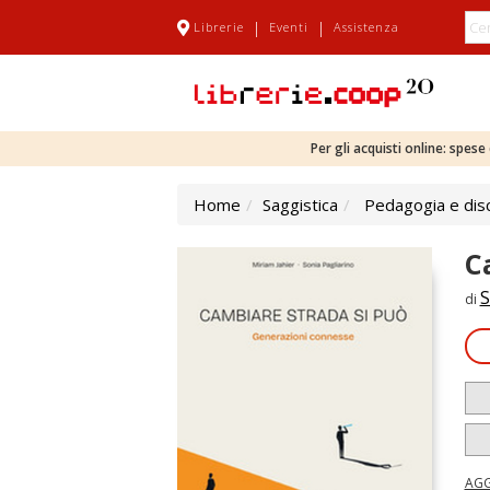
|
|
Librerie
Eventi
Assistenza
Per gli acquisti online: spes
Home
Saggistica
Pedagogia e disc
C
S
di
AGG