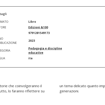
tagli
RMATO
Libro
TORE
Edizioni &100
N
9791281549173
NO
2023
BLICAZIONE
Pedagogia e discipline
EGORIA
educative
GUA
ita
torie che coinvolgeranno il
 l'educazione delle nuove
to, lo faranno riflettere su
generazioni.