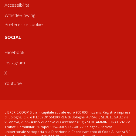
Accessibilità
WhistleBlowing
Preferenze cookie
SOCIAL
Facebook
Instagram
X
Youtube
LIBRERIE.COOP S.p.a. - capitale sociale euro 900.000 int.vers. Registro imprese
di Bologna, C.F. e P.I.: 02591561200 REA di Bologna: 451543 ; SEDE LEGALE: via
Villanova, 29/7 - 40055 Villanova di Castenaso (BO) - SEDE AMMINISTRATIVA: via
Trattati Comunitari Europei 1957-2007, 13 - 40127 Bologna - Società
unipersonale sottoposta alla Direzione e Coordinamento di Coop Alleanza 3.0