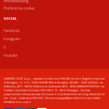
WhistleBlowing
Preferenze cookie
SOCIAL
Facebook
Instagram
X
Youtube
LIBRERIE.COOP S.p.a. - capitale sociale euro 900.000 int.vers. Registro imprese
di Bologna, C.F. e P.I.: 02591561200 REA di Bologna: 451543 ; SEDE LEGALE: via
Villanova, 29/7 - 40055 Villanova di Castenaso (BO) - SEDE AMMINISTRATIVA: via
Trattati Comunitari Europei 1957-2007, 13 - 40127 Bologna - Società
unipersonale sottoposta alla Direzione e Coordinamento di Coop Alleanza 3.0
Soc. Coop., Castenaso (BO) PEC: libreriecoopspa@pec.librerie.coop.it MAIL:
info@librerie.coop.it