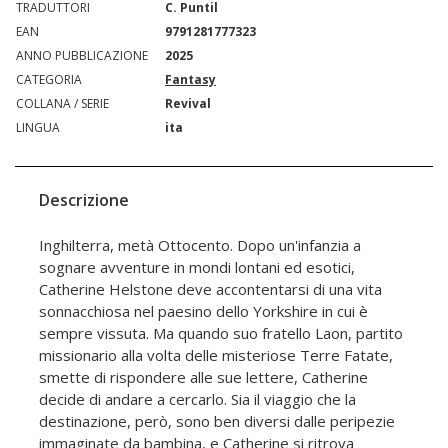
TRADUTTORI
C. Puntil
EAN
9791281777323
ANNO PUBBLICAZIONE
2025
CATEGORIA
Fantasy
COLLANA / SERIE
Revival
LINGUA
ita
Descrizione
Inghilterra, metà Ottocento. Dopo un'infanzia a
sognare avventure in mondi lontani ed esotici,
Catherine Helstone deve accontentarsi di una vita
sonnacchiosa nel paesino dello Yorkshire in cui è
sempre vissuta. Ma quando suo fratello Laon, partito
missionario alla volta delle misteriose Terre Fatate,
smette di rispondere alle sue lettere, Catherine
decide di andare a cercarlo. Sia il viaggio che la
destinazione, però, sono ben diversi dalle peripezie
immaginate da bambina, e Catherine si ritrova