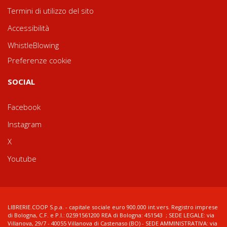
Termini di utilizzo del sito
Accessibilità
WhistleBlowing
Preferenze cookie
SOCIAL
Facebook
Instagram
X
Youtube
LIBRERIE.COOP S.p.a. - capitale sociale euro 900.000 int.vers. Registro imprese
di Bologna, C.F. e P.I.: 02591561200 REA di Bologna: 451543 ; SEDE LEGALE: via
Villanova, 29/7 - 40055 Villanova di Castenaso (BO) - SEDE AMMINISTRATIVA: via