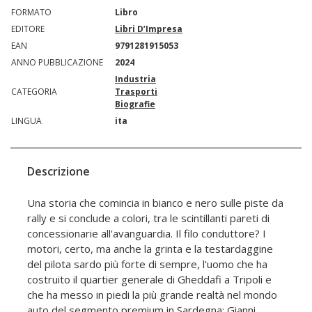
FORMATO
Libro
EDITORE
Libri D’Impresa
EAN
9791281915053
ANNO PUBBLICAZIONE
2024
Industria
CATEGORIA
Trasporti
Biografie
LINGUA
ita
Descrizione
Una storia che comincia in bianco e nero sulle piste da
rally e si conclude a colori, tra le scintillanti pareti di
concessionarie all'avanguardia. Il filo conduttore? I
motori, certo, ma anche la grinta e la testardaggine
del pilota sardo più forte di sempre, l'uomo che ha
costruito il quartier generale di Gheddafi a Tripoli e
che ha messo in piedi la più grande realtà nel mondo
auto del segmento premium in Sardegna: Gianni