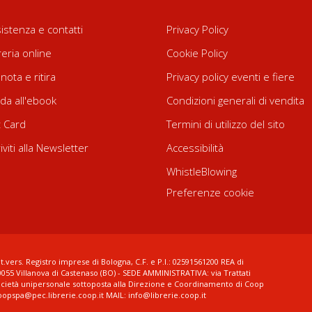
istenza e contatti
Privacy Policy
reria online
Cookie Policy
nota e ritira
Privacy policy eventi e fiere
da all'ebook
Condizioni generali di vendita
t Card
Termini di utilizzo del sito
riviti alla Newsletter
Accessibilità
WhistleBlowing
Preferenze cookie
t.vers. Registro imprese di Bologna, C.F. e P.I.: 02591561200 REA di
0055 Villanova di Castenaso (BO) - SEDE AMMINISTRATIVA: via Trattati
ocietà unipersonale sottoposta alla Direzione e Coordinamento di Coop
coopspa@pec.librerie.coop.it MAIL: info@librerie.coop.it