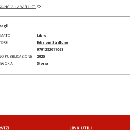
IUNGI ALLA WISHLIST
tagli
RMATO
Libro
TORE
Edizioni Strillone
N
9791282011068
O PUBBLICAZIONE
2025
EGORIA
Storia
RVIZI
LINK UTILI