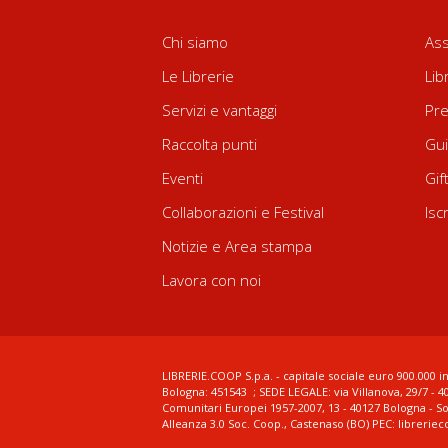
Chi siamo
Ass
Le Librerie
Lib
Servizi e vantaggi
Pre
Raccolta punti
Gui
Eventi
Gif
Collaborazioni e Festival
Isc
Notizie e Area stampa
Lavora con noi
LIBRERIE.COOP S.p.a. - capitale sociale euro 900.000 in
Bologna: 451543 ; SEDE LEGALE: via Villanova, 29/7 - 4
Comunitari Europei 1957-2007, 13 - 40127 Bologna - S
Alleanza 3.0 Soc. Coop., Castenaso (BO) PEC: librerie