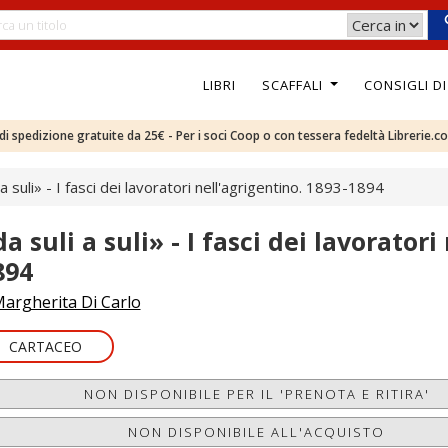
LIBRI
SCAFFALI
CONSIGLI D
e di spedizione gratuite da 25€ - Per i soci Coop o con tessera fedeltà Librerie.c
 a suli» - I fasci dei lavoratori nell'agrigentino. 1893-1894
a suli a suli» - I fasci dei lavorator
894
argherita Di Carlo
CARTACEO
NON DISPONIBILE PER IL 'PRENOTA E RITIRA'
NON DISPONIBILE ALL'ACQUISTO