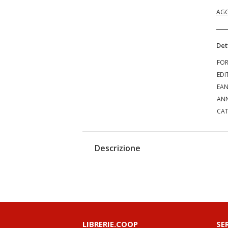
AGG
Det
FO
EDI
EA
ANN
CAT
Descrizione
LIBRERIE.COOP
SE