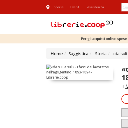
|
|
Librerie
Eventi
Assistenza
Per gli acquisti online: spes
Home
Saggistica
Storia
«da suli
«d
1
M
di