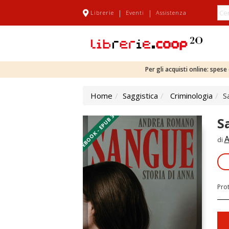
|
|
Librerie
Eventi
Assistenza
Per gli acquisti online: spes
Home
Saggistica
Criminologia
S
EBOOK - EPUB 3
S
A
di
Pro