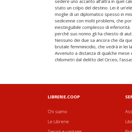
sedere uno accanto all’altra in quel c
molto profonde su tutte le pers
stato un colpo del destino. Lei è un’e
dipenderà in un certo senso anche la 
moglie di un diplomatico spesso in miss
figlio del diplomatico che si risposerà d
sedicenne con molti problemi, che port
moglie. Ora, a quasi cinquant’anni di 
inestinguibile complesso di inferiorità.
riannodare i fili di un delitto che h
perché suo nonno gli ha chiesto di aiut
famiglia, e ne ha creata indirettame
Nessuno dei due sa ancora che da quel
personale che coinvolge e commuove, un f
brutale femminicidio, che vedrà in lei la 
dentro l’Italia degli anni Settanta, tra 
Avvenuto a distanza di qualche mese 
chilometri dal delitto del Circeo, l’ass
LIBRERIE.COOP
SE
Chi siamo
Ass
Le Librerie
Lib
Servizi e vantaggi
Pre