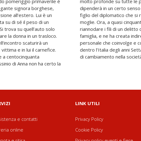
aldo pomeriggio primaverile è
one coinvolte, e da essa
legante signora borghese,
nascita di Andrea Romano,
ione all’estero. Lui è un
opo la perdita della prima
a su di sé il peso di un
distanza, Andrea prova a
 Si trova su quell’auto solo
a stravolto per sempre una
are la donna in un trasloco.
nte una nuova. Un racconto
l’incontro scaturirà un
emminicidio che ci porta
vittima e in lui il carnefice.
pregiudizi radicati e istanze
e a centocinquanta
di cambiamento nella societ
assinio di Anna non ha certo la
RVIZI
LINK UTILI
istenza e contatti
Privacy Policy
reria online
Cookie Policy
nota e ritira
Privacy policy eventi e fiere