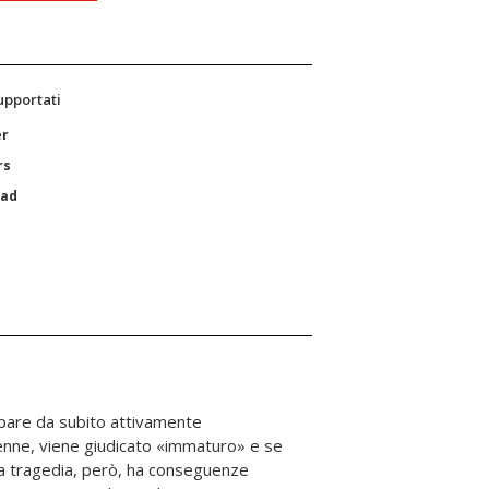
supportati
er
rs
Pad