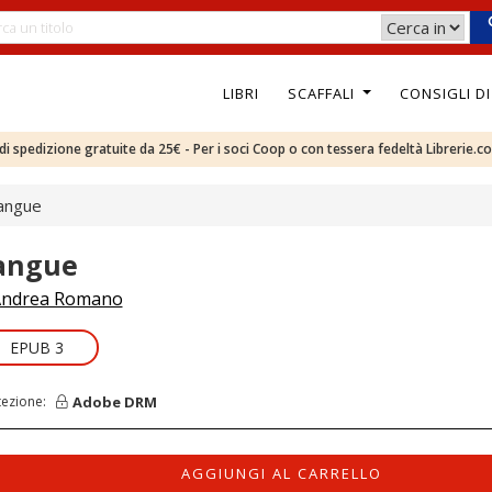
LIBRI
SCAFFALI
CONSIGLI D
e di spedizione gratuite da 25€ - Per i soci Coop o con tessera fedeltà Librerie.c
angue
angue
ndrea Romano
EPUB 3
Adobe DRM
tezione:
AGGIUNGI AL CARRELLO