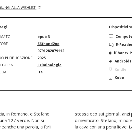
IUNGI ALLA WISHLIST
tagli
Dispositivi 
Comput
RMATO
epub 3
TORE
66thand2nd
E-Reade
N
9791282079112
iPhone/i
O PUBBLICAZIONE
2025
Androids
EGORIA
Criminologia
Kindle
GUA
ita
Kobo
ia, in Romano, e Stefano
 da subito attivamente
 una 127 verde. Non si
iudicato «immaturo» e se
anche una parola, a farli
dia, però, ha conseguenze