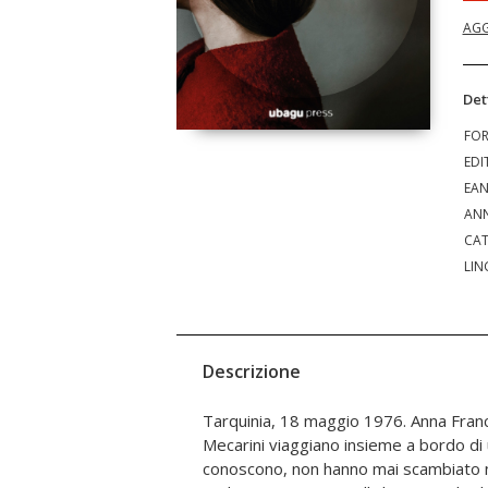
AGG
Det
FO
EDI
EA
ANN
CAT
LIN
Descrizione
Tarquinia, 18 maggio 1976. Anna Franc
stessa eco sui giornali, anzi pare
Mecarini viaggiano insieme a bordo di
dimenticato. Stefano, minorenne, viene g
conoscono, non hanno mai scambiato ne
la cava con una pena lieve. La trage