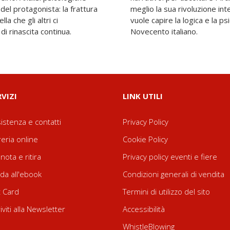
el protagonista: la frattura
Un progetto pensato per chi
a che gli altri ci
anzo più radicale del
di rinascita continua.
Novecento italiano.
RVIZI
LINK UTILI
istenza e contatti
Privacy Policy
reria online
Cookie Policy
nota e ritira
Privacy policy eventi e fiere
da all'ebook
Condizioni generali di vendita
t Card
Termini di utilizzo del sito
riviti alla Newsletter
Accessibilità
WhistleBlowing