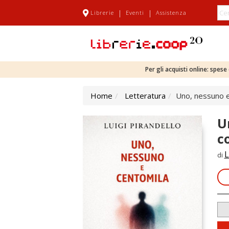
|
|
Librerie
Eventi
Assistenza
Per gli acquisti online: spes
Home
Letteratura
Uno, nessuno e 
U
c
L
di