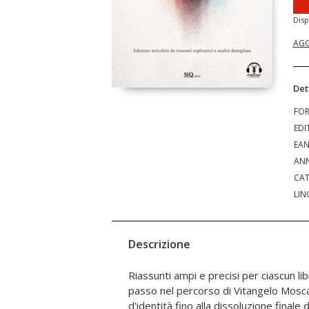
Disp
AGG
Det
FO
EDI
EA
ANN
CAT
LIN
Descrizione
Riassunti ampi e precisi per ciascun l
Podcast esclusivi (accessibili tramite
passo nel percorso di Vitangelo Moscard
ogni parte del romanzo viene spieg
d'identità fino alla dissoluzione finale d
narrativo: per ascoltare Pirandello