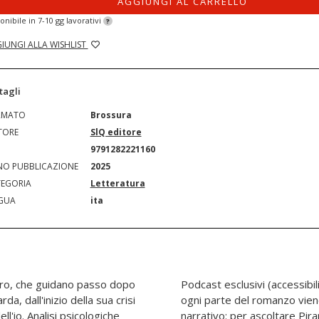
AGGIUNGI AL CARRELLO
onibile in 7-10 gg lavorativi
?
IUNGI ALLA WISHLIST
tagli
RMATO
Brossura
TORE
SlQ editore
N
9791282221160
O PUBBLICAZIONE
2025
EGORIA
Letteratura
GUA
ita
ibro, che guidano passo dopo
 QR code nel volume), in cui
a, dall'inizio della sua crisi
ata con voce chiara e tono
ell'io. Analisi psicologiche
 ovunque, e comprendere