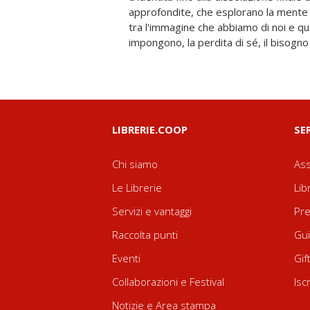
approfondite, che esplorano la mente d
meglio la sua rivoluzione interiore. 
tra l'immagine che abbiamo di noi e quell
vuole capire la logica e la psicologia del rom
impongono, la perdita di sé, il bisogno 
LIBRERIE.COOP
SE
Chi siamo
Ass
Le Librerie
Lib
Servizi e vantaggi
Pre
Raccolta punti
Gui
Eventi
Gif
Collaborazioni e Festival
Isc
Notizie e Area stampa