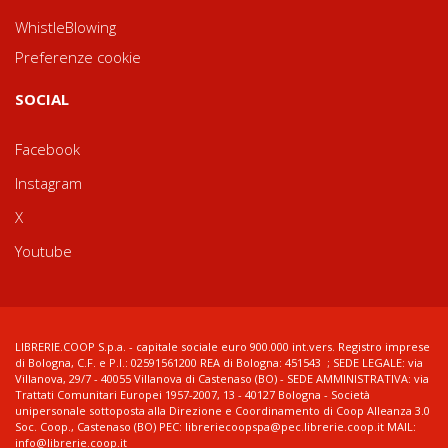
WhistleBlowing
Preferenze cookie
SOCIAL
Facebook
Instagram
X
Youtube
LIBRERIE.COOP S.p.a. - capitale sociale euro 900.000 int.vers. Registro imprese
di Bologna, C.F. e P.I.: 02591561200 REA di Bologna: 451543 ; SEDE LEGALE: via
Villanova, 29/7 - 40055 Villanova di Castenaso (BO) - SEDE AMMINISTRATIVA: via
Trattati Comunitari Europei 1957-2007, 13 - 40127 Bologna - Società
unipersonale sottoposta alla Direzione e Coordinamento di Coop Alleanza 3.0
Soc. Coop., Castenaso (BO) PEC: libreriecoopspa@pec.librerie.coop.it MAIL:
info@librerie.coop.it