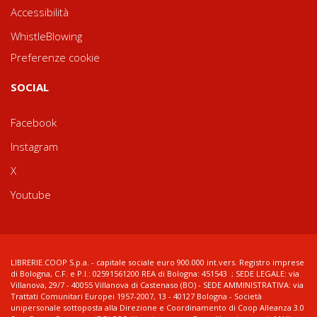
Accessibilità
WhistleBlowing
Preferenze cookie
SOCIAL
Facebook
Instagram
X
Youtube
LIBRERIE.COOP S.p.a. - capitale sociale euro 900.000 int.vers. Registro imprese
di Bologna, C.F. e P.I.: 02591561200 REA di Bologna: 451543 ; SEDE LEGALE: via
Villanova, 29/7 - 40055 Villanova di Castenaso (BO) - SEDE AMMINISTRATIVA: via
Trattati Comunitari Europei 1957-2007, 13 - 40127 Bologna - Società
unipersonale sottoposta alla Direzione e Coordinamento di Coop Alleanza 3.0