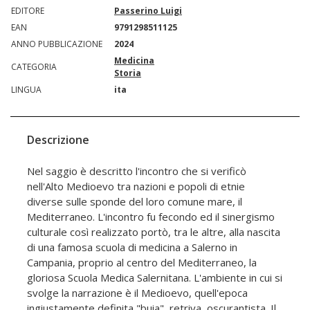
EDITORE
Passerino Luigi
EAN
9791298511125
ANNO PUBBLICAZIONE
2024
Medicina
CATEGORIA
Storia
LINGUA
ita
Descrizione
Nel saggio è descritto l'incontro che si verificò
nell'Alto Medioevo tra nazioni e popoli di etnie
diverse sulle sponde del loro comune mare, il
Mediterraneo. L'incontro fu fecondo ed il sinergismo
culturale così realizzato portò, tra le altre, alla nascita
di una famosa scuola di medicina a Salerno in
Campania, proprio al centro del Mediterraneo, la
gloriosa Scuola Medica Salernitana. L'ambiente in cui si
svolge la narrazione è il Medioevo, quell'epoca
ingiustamente definita "buia", retriva, oscurantista. Il