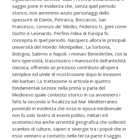
saggio pone in evidenza che, senza quel periodo
storico, non avremmo avuto personaggi dello
spessore di Dante, Petrarca, Boccaccio, San
Francesco, Lorenzo de' Medici, Federico II, geni come
Giotto e Leonardo. Perfino l'idea di Europa fu
concepita in quel periodo. Nacquero allora le principali
università del mondo: Montpellier, La Sorbona,
Bologna, Salerno e Napoli. I monaci Benedettini, con la
loro operosità, trascrissero i manoscritti dell'antichità
classica, offrendo un prezioso contributo all'opera
semplice ed umile di ricostruzione dopo le invasioni
dei barbari. La trattazione si articola in quattro
fondamentali sezioni: nella prima si parla del
Medioevo quale contesto storico in cui avvennero i
fatti; la seconda si focalizza sul Mar Mediterraneo
ponendo in evidenza che esso in epoca medioevale
non fu solo teatro di eventi politici, militari ed
economici ma anche un'entità geografica che sollecitò
scambio di culture, saperi e sinergie tra i popoli che in
esso vennero a contatto; nella terza parte il saggio