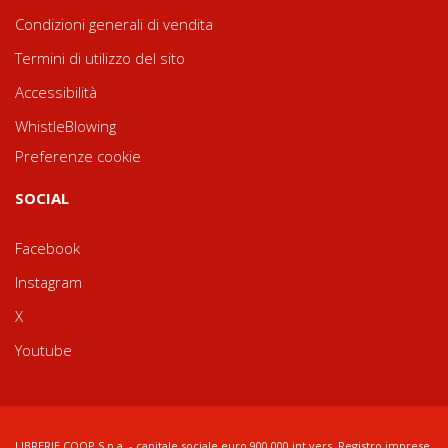
Condizioni generali di vendita
Termini di utilizzo del sito
Accessibilità
WhistleBlowing
Preferenze cookie
SOCIAL
Facebook
Instagram
X
Youtube
LIBRERIE.COOP S.p.a. - capitale sociale euro 900.000 int.vers. Registro imprese