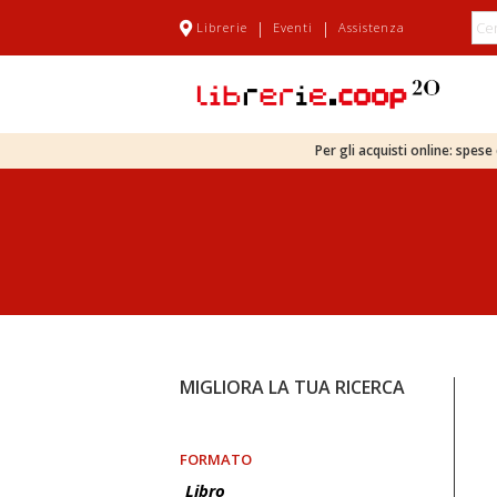
|
|
Librerie
Eventi
Assistenza
Per gli acquisti online: spes
MIGLIORA LA TUA RICERCA
FORMATO
Libro