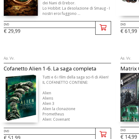
dei Nani di Erebor.
Lo Hobbit: La desolazione di Smaug - I
nostri eroi fuggono ...
DVD
DVD
€ 29,99
€ 61,99
Aa. Vv.
Aa. Vv.
Cofanetto Alien 1-6. La saga completa
Matrix 
Tutti e 6 i film della saga sci-fi di Alien!
IL COFANETTO CONTIENE:
Alien
Aliens
Alien 3
Alien la clonazione
Prometheus
Alien: Covenant
DVD
DVD
€ 14,99
€ 51,99