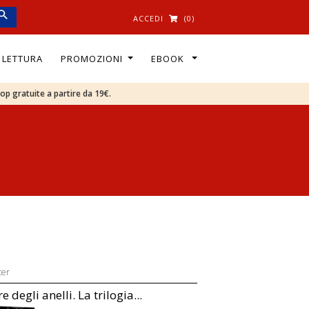
ACCEDI
(0)
I LETTURA
PROMOZIONI
EBOOK
oop gratuite a partire da 19€.
ter
re degli anelli. La trilogia...