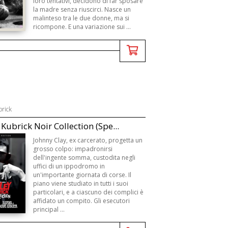
loro tentativi, decidono di far sposare
la madre senza riuscirci. Nasce un
malinteso tra le due donne, ma si
ricompone. E una variazione sui ...
brick
 Kubrick Noir Collection (Spe...
Johnny Clay, ex carcerato, progetta un
grosso colpo: impadronirsi
dell'ingente somma, custodita negli
uffici di un ippodromo in
un'importante giornata di corse. Il
piano viene studiato in tutti i suoi
particolari, e a ciascuno dei complici è
affidato un compito. Gli esecutori
principal ...