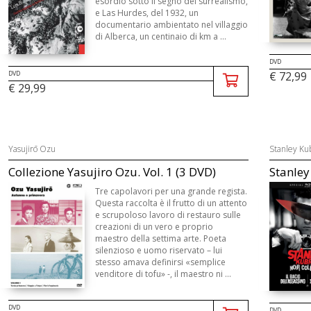
esordio sotto il segno del surrealismo,
e Las Hurdes, del 1932, un
documentario ambientato nel villaggio
di Alberca, un centinaio di km a ...
DVD
DVD
€ 72,99
€ 29,99
Yasujirō Ozu
Stanley Ku
Collezione Yasujiro Ozu. Vol. 1 (3 DVD)
Stanley
Tre capolavori per una grande regista.
Questa raccolta è il frutto di un attento
e scrupoloso lavoro di restauro sulle
creazioni di un vero e proprio
maestro della settima arte. Poeta
silenzioso e uomo riservato – lui
stesso amava definirsi «semplice
venditore di tofu» -, il maestro ni ...
DVD
DVD