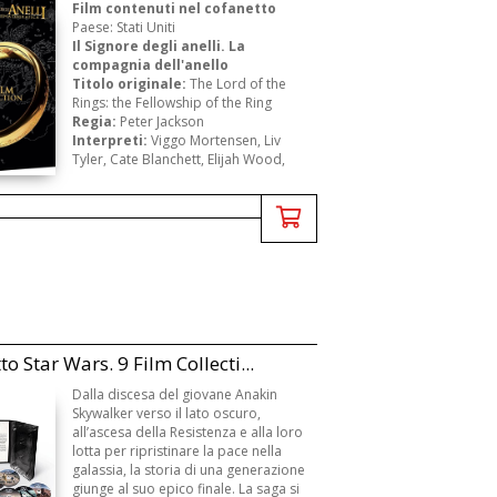
Film contenuti nel cofanetto
Paese: Stati Uniti
Il Signore degli anelli. La
compagnia dell'anello
Titolo originale:
The Lord of the
Rings: the Fellowship of the Ring
Regia:
Peter Jackson
Interpreti:
Viggo Mortensen, Liv
Tyler, Cate Blanchett, Elijah Wood,
Sean Astin, Ian McKellen, Ch ...
o Star Wars. 9 Film Collecti...
Dalla discesa del giovane Anakin
Skywalker verso il lato oscuro,
all’ascesa della Resistenza e alla loro
lotta per ripristinare la pace nella
galassia, la storia di una generazione
giunge al suo epico finale. La saga si