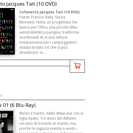
to Jacques Tati (10 DVD)
Cofanetto Jacques Tati (10 DVD)
Paese: Francia; Italia; Svezia
Monsieur Hulot, un progettista che
lavora per l'Altra, una piccola ditta
automobilistica parigina, trasforma
una Renault 4L in una vettura
rivoluzionaria per i campeggiatori,
dotata di tutto ciò che si può
desiderare: la ...
zu
 01 (6 Blu-Ray)
Morto il marito, Akiko Miwa vive con la
figlia Ayako. Tre amici del defunto
cercano di trovarle un marito, ma,
poiché la ragazza manda a vuoto i