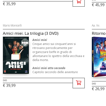
€ 35,99
€ 45,99
Mario Monicelli
Aa. Vv.
Amici miei. La trilogia (3 DVD)
Ritorno 
Amici miei
Cinque amici sui cinquant'anni si
ritrovano periodicamente per
organizzare beffe in grado di
allontanare lo spettro della vecchiaia e
della morte.
Amici miei atto secondo
Capitolo secondo delle avventure
goliardiche dei quattro amici
toscanacci. Una girandola di scherzi e
DVD
DVD
d ...
€ 39,99
€ 26,99