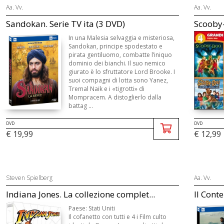
Aa. Vv.
Aa. Vv.
Sandokan. Serie TV ita (3 DVD)
Scooby-
In una Malesia selvaggia e misteriosa,
Sandokan, principe spodestato e
pirata gentiluomo, combatte l’iniquo
dominio dei bianchi. Il suo nemico
giurato è lo sfruttatore Lord Brooke. I
suoi compagni di lotta sono Yanez,
Tremal Naik e i «tigrotti» di
Mompracem. A distoglierlo dalla
battag ...
DVD
DVD
€ 19,99
€ 12,99
Steven Spielberg
Aa. Vv.
Indiana Jones. La collezione complet...
Il Conte
Paese: Stati Uniti
Il cofanetto con tutti e 4 i Film culto