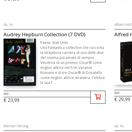
Aa. Vv.
Alfred Hitc
Audrey Hepburn Collection (7 DVD)
Alfred 
Paese: Stati Uniti
Una Fantastica collection che racconta
la strepitosa carriera di una delle dive
del cinema più amate di sempre.
Vincitrice di un premio Oscar® come
miglior attrice nel fi lm Vacanze
Romane e di tre Oscar® di Donatello
come miglior attrice straniera. Celebre
la sua f ...
DVD
DVD
€ 29,99
€ 23,99
Werner Herzog
Aa. Vv.