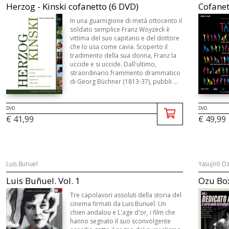
Herzog - Kinski cofanetto (6 DVD)
Cofanet
In una guarnigione di metà ottocento il
soldato semplice Franz Woyzeck è
vittima del suo capitano e del dottore
che lo usa come cavia. Scoperto il
tradimento della sua donna, Franz la
uccide e si uccide. Dall'ultimo,
straordinario frammento drammatico
di Georg Büchner (1813-37), pubbli ...
DVD
DVD
€ 49,99
€ 41,99
Luis Bunuel
Yasujirō O
Luis Buñuel. Vol. 1
Ozu Box
Tre capolavori assoluti della storia del
cinema firmati da Luis Bunuel: Un
chien andalou e L'age d'or, i film che
hanno segnato il suo sconvolgente