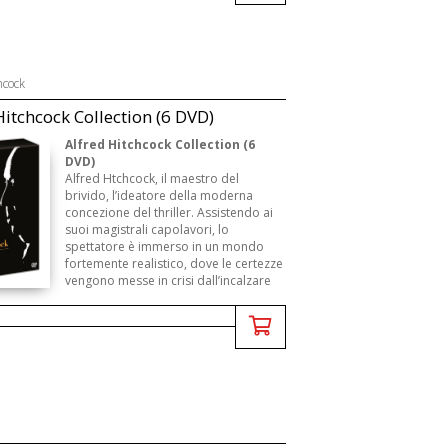
grande metrop ...
hcock
Hitchcock Collection (6 DVD)
Alfred Hitchcock Collection (6
DVD)
Alfred Htchcock, il maestro del
brivido, l’ideatore della moderna
concezione del thriller. Assistendo ai
suoi magistrali capolavori, lo
spettatore è immerso in un mondo
fortemente realistico, dove le certezze
vengono messe in crisi dall’incalzare
de ...