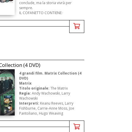
conclude, ma la storia vivrà per
sempre.
IL COFANETTO CONTIENE:
St ...
Collection (4 DVD)
4 grandi film. Matrix Collection (4
DVD)
Matrix
Titolo originale:
The Matrix
Regia:
Andy Wachowski, Larry
Wachowski
Interpreti:
Keanu Reeves, Larry
Fishburne, Carrie-Anne Moss, Joe
Pantoliano, Hugo Weaving
Paese:
Stati Uniti
Anno:
1999
Descrizione:
Nella periferia di una