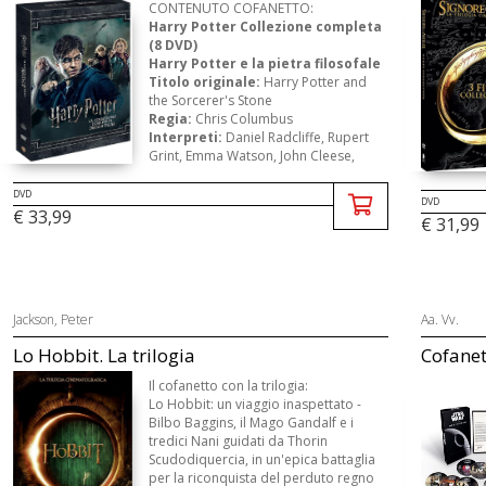
CONTENUTO COFANETTO:
Harry Potter Collezione completa
(8 DVD)
Harry Potter e la pietra filosofale
Titolo originale:
Harry Potter and
the Sorcerer's Stone
Regia:
Chris Columbus
Interpreti:
Daniel Radcliffe, Rupert
Grint, Emma Watson, John Cleese,
Robbie Coltrane, Warwick Davis, Richa
...
DVD
DVD
€ 33,99
€ 31,99
Jackson, Peter
Aa. Vv.
Lo Hobbit. La trilogia
Cofanett
Il cofanetto con la trilogia:
Lo Hobbit: un viaggio inaspettato -
Bilbo Baggins, il Mago Gandalf e i
tredici Nani guidati da Thorin
Scudodiquercia, in un'epica battaglia
per la riconquista del perduto regno