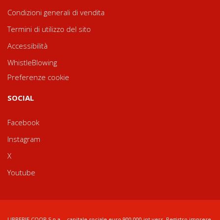
Condizioni generali di vendita
Termini di utilizzo del sito
Accessibilità
WhistleBlowing
Preferenze cookie
SOCIAL
Facebook
Instagram
X
Youtube
LIBRERIE.COOP S.p.a. - capitale sociale euro 900.000 int.vers. Registro imprese