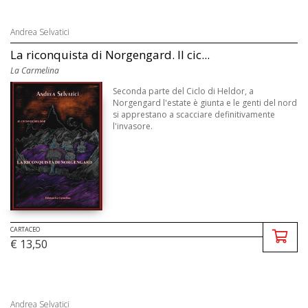
Andrea Selvatici
La riconquista di Norgengard. Il cic...
La Carmelina
Seconda parte del Ciclo di Heldor, a
Norgengard l'estate è giunta e le genti del nord
si apprestano a scacciare definitivamente
l'invasore.
CARTACEO
€ 13,50
Andrea Selvatici