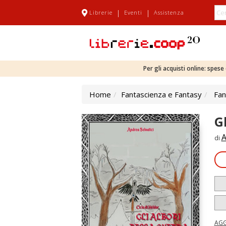
|
|
Librerie
Eventi
Assistenza
Per gli acquisti online: spes
Home
Fantascienza e Fantasy
Fan
Gl
A
di
AGG