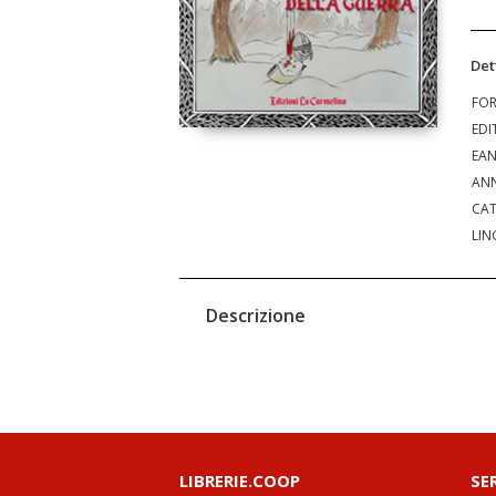
Det
FO
EDI
EA
ANN
CAT
LIN
Descrizione
LIBRERIE.COOP
SE