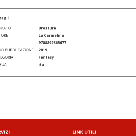
tagli
RMATO
Brossura
TORE
La Carmelina
N
9788899365677
O PUBBLICAZIONE
2019
EGORIA
Fantasy
GUA
ita
RVIZI
LINK UTILI