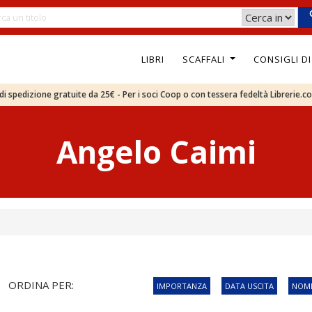
LIBRI
SCAFFALI
CONSIGLI D
e di spedizione gratuite da 25€ - Per i soci Coop o con tessera fedeltà Librerie.c
Angelo Caimi
ORDINA PER:
IMPORTANZA
DATA USCITA
NOME