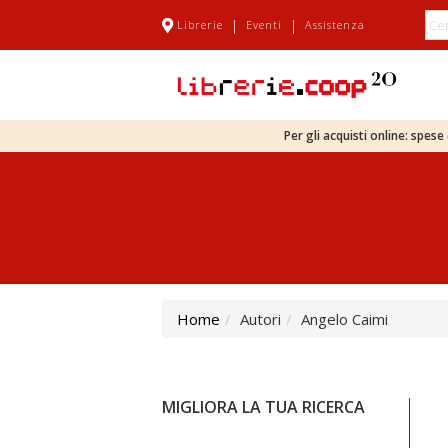
|
|
Librerie
Eventi
Assistenza
Per gli acquisti online: spes
Home
Autori
Angelo Caimi
MIGLIORA LA TUA RICERCA