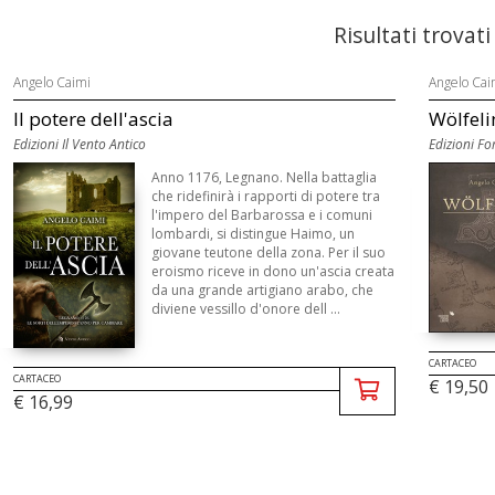
Risultati trovati
Angelo Caimi
Angelo Cai
Il potere dell'ascia
Wölfeli
Edizioni Il Vento Antico
Edizioni Fo
Anno 1176, Legnano. Nella battaglia
che ridefinirà i rapporti di potere tra
l'impero del Barbarossa e i comuni
lombardi, si distingue Haimo, un
giovane teutone della zona. Per il suo
eroismo riceve in dono un'ascia creata
da una grande artigiano arabo, che
diviene vessillo d'onore dell ...
CARTACEO
CARTACEO
€ 19,50
€ 16,99