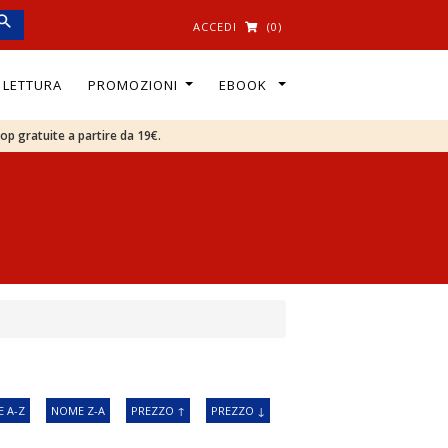
ACCEDI
(0)
I LETTURA
PROMOZIONI
EBOOK
oop gratuite a partire da 19€.
 A-Z
NOME Z-A
PREZZO ↑
PREZZO ↓