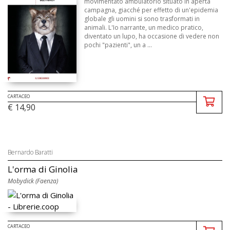
movimentato ambulatorio situato in aperta
campagna, giacché per effetto di un'epidemia
globale gli uomini si sono trasformati in
animali. L'Io narrante, un medico pratico,
diventato un lupo, ha occasione di vedere non
pochi "pazienti", un a ...
CARTACEO
€ 14,90
Bernardo Baratti
L'orma di Ginolia
Mobydick (Faenza)
CARTACEO