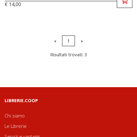
€ 14,00
«
1
»
Risultati trovati: 3
LIBRERIE.COOP
Chi siamo
Le Librerie
Servizi e vantaggi