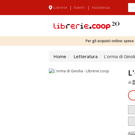
|
|
Librerie
Eventi
Assistenza
Per gli acquisti online: spes
Home
Letteratura
L'orma di Ginol
L
B
di
AGG