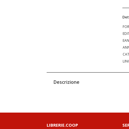
Det
FO
EDI
EA
ANN
CAT
LIN
Descrizione
LIBRERIE.COOP
SE