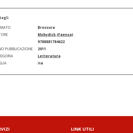
tagli
RMATO
Brossura
TORE
Mobydick (Faenza)
N
9788881784622
O PUBBLICAZIONE
2011
EGORIA
Letteratura
GUA
ita
RVIZI
LINK UTILI