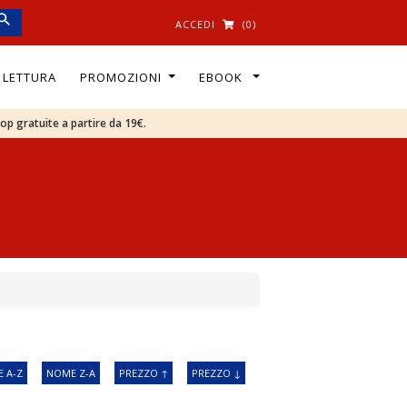
ACCEDI
(0)
I LETTURA
PROMOZIONI
EBOOK
oop gratuite a partire da 19€.
 A-Z
NOME Z-A
PREZZO ↑
PREZZO ↓