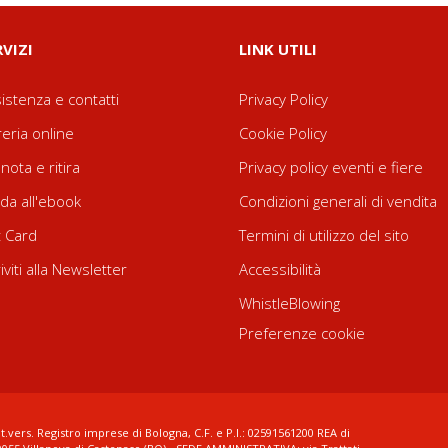
RVIZI
LINK UTILI
istenza e contatti
Privacy Policy
reria online
Cookie Policy
nota e ritira
Privacy policy eventi e fiere
da all'ebook
Condizioni generali di vendita
t Card
Termini di utilizzo del sito
riviti alla Newsletter
Accessibilità
WhistleBlowing
Preferenze cookie
t.vers. Registro imprese di Bologna, C.F. e P.I.: 02591561200 REA di