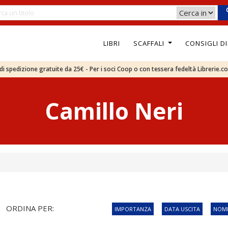
LIBRI
SCAFFALI
CONSIGLI D
e di spedizione gratuite da 25€ - Per i soci Coop o con tessera fedeltà Librerie.c
Camillo Neri
ORDINA PER:
IMPORTANZA
DATA USCITA
NOME