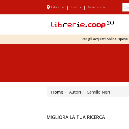
|
|
Librerie
Eventi
Assistenza
Per gli acquisti online: spes
Home
Autori
Camillo Neri
MIGLIORA LA TUA RICERCA