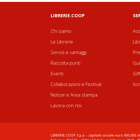
LIBRERIE.COOP
SE
Chi siamo
Ass
Le Librerie
Lib
Servizi e vantaggi
Pre
Raccolta punti
Gui
Eventi
Gif
Collaborazioni e Festival
Isc
Notizie e Area stampa
Lavora con noi
LIBRERIE.COOP S.p.a. - capitale sociale euro 900.000 in