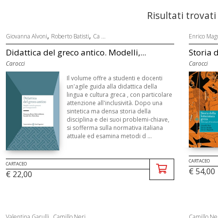
Risultati trovati
,
,
Giovanna Alvoni
Roberto Batisti
Ca ...
Enrico Magn
Didattica del greco antico. Modelli,...
Storia d
Carocci
Carocci
Il volume offre a studenti e docenti
un'agile guida alla didattica della
lingua e cultura greca , con particolare
attenzione all'inclusività. Dopo una
sintetica ma densa storia della
disciplina e dei suoi problemi-chiave,
si sofferma sulla normativa italiana
attuale ed esamina metodi d ...
CARTACEO
CARTACEO
€ 54,00
€ 22,00
,
Valentina Garulli
Camillo Neri
Camillo Ne