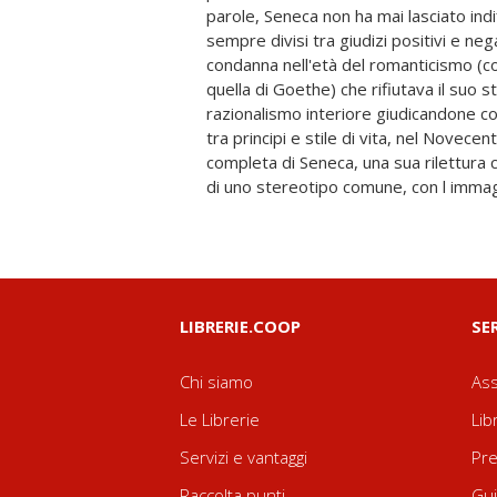
parole, Seneca non ha mai lasciato indiff
viene ora contaminato con l'etica cristiana 
sempre divisi tra giudizi positivi e neg
ora semplicemente antologizzato o citat
condanna nell'età del romanticismo (co
mentre il teatro torna ad essere rap
quella di Goethe) che rifiutava il suo st
ripreso anche nella letteratura grottesc
razionalismo interiore giudicandone co
viene poi trascurato il Seneca pers
tra principi e stile di vita, nel Novecent
drammi storici di ambiente neronian
completa di Seneca, una sua rilettura c
di uno stereotipo comune, con l immag
LIBRERIE.COOP
SE
Chi siamo
Ass
Le Librerie
Lib
Servizi e vantaggi
Pre
Raccolta punti
Gui