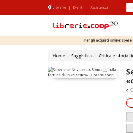
|
|
Librerie
Eventi
Assistenza
Per gli acquisti online: spes
Home
Saggistica
Critica e storia d
S
«
C
di