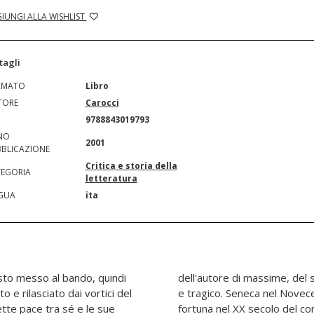
IUNGI ALLA WISHLIST
tagli
RMATO
Libro
TORE
Carocci
N
9788843019793
NO
2001
BLICAZIONE
Critica e storia della
EGORIA
letteratura
GUA
ita
sto messo al bando, quindi
tunato, del politico ambiguo
 e rilasciato dai vortici del
ea le vie privilegiate della
ette pace tra sé e le sue
 il cui messaggio morale