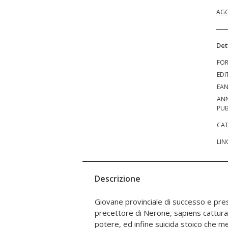
AGG
Det
FO
EDI
EA
AN
PUB
CAT
LIN
Descrizione
Giovane provinciale di successo e pre
dell'autore di massime, del saggio sfor
precettore di Nerone, sapiens catturato
e tragico. Seneca nel Novecento delin
potere, ed infine suicida stoico che m
fortuna nel XX secolo del cordovese,