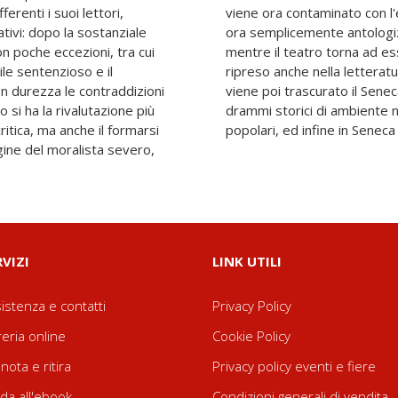
erenti i suoi lettori,
e con l esistenzialismo,
ativi: dopo la sostanziale
o per singole sententiae,
n poche eccezioni, tra cui
presentato o adattato, e
ile sentenzioso e il
a contemporanea. Non
n durezza le contraddizioni
onaggio, nei romanzi e nei
o si ha la rivalutazione più
o, nel cinema, nei detti
ritica, ma anche il formarsi
popolari, ed infine in Seneca
ine del moralista severo,
RVIZI
LINK UTILI
istenza e contatti
Privacy Policy
reria online
Cookie Policy
nota e ritira
Privacy policy eventi e fiere
da all'ebook
Condizioni generali di vendita