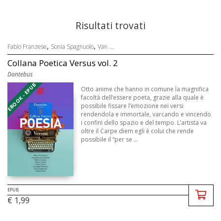
Risultati trovati
,
,
Fabio Franzese
Sonia Spagnuolo
Van ...
Collana Poetica Versus vol. 2
Dantebus
EBOOK - EPUB
Otto anime che hanno in comune la magnifica
facoltà dell’essere poeta, grazie alla quale è
possibile fissare l’emozione nei versi
rendendola e immortale, varcando e vincendo
i confini dello spazio e del tempo. L’artista va
oltre il Carpe diem egli è colui che rende
possibile il “per se ...
EPUB
€ 1,99