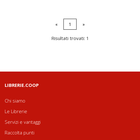
«
1
»
Risultati trovati: 1
LIBRERIE.COOP
Chi siamo
Le Librerie
Servizi e vantaggi
Raccolta punti