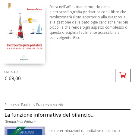
Entra nell'affascinante mondo della
elettrocardiografia pediatrica con il libro che
rivoluzionerà il tuo approccio alla diagnosi e
alla gestione delle patologie cardiache nei più
piccoli e che rende ogni aspetto complesso di
questa disciplina facilmente accessibile e
coinvolgente. Ricc ...
CARTACEO
€ 69,00
,
Francesco Paolone
Francesco Accette ...
La funzione informativa del bilancio...
Giappichelli Editore
Le determinazioni quantitative di bilancio