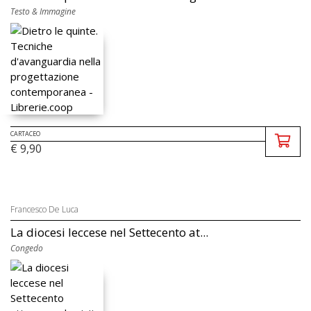
Testo & Immagine
CARTACEO
€ 9,90
Francesco De Luca
La diocesi leccese nel Settecento at...
Congedo