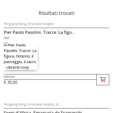
Risultati trovati
,
Pengpeng Wang
Emanuele Gregolin
Pier Paolo Pasolini. Tracce. La figu...
A60
CARTACEO
€ 30,00
,
,
Pengpeng Wang
Emanuele Gregolin
Id ...
Segni d'Africa. Emanuela de Franceschi