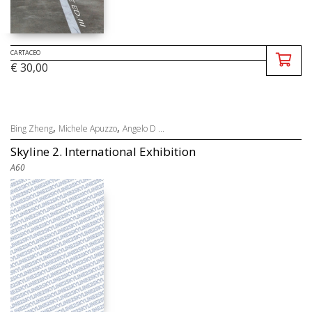
CARTACEO
€ 30,00
,
,
Bing Zheng
Michele Apuzzo
Angelo D ...
Skyline 2. International Exhibition
A60