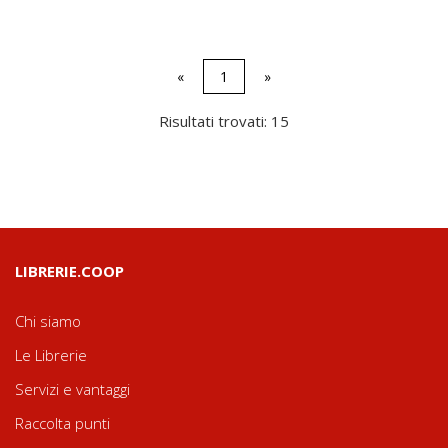
«
1
»
Risultati trovati: 15
LIBRERIE.COOP
Chi siamo
Le Librerie
Servizi e vantaggi
Raccolta punti