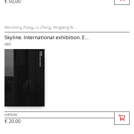
€ 50,00
,
,
Wenzheng Zhang
Lu Zheng
Pengpeng W ...
Skyline. International exhibition. E...
A60
CARTACEO
€ 20,00