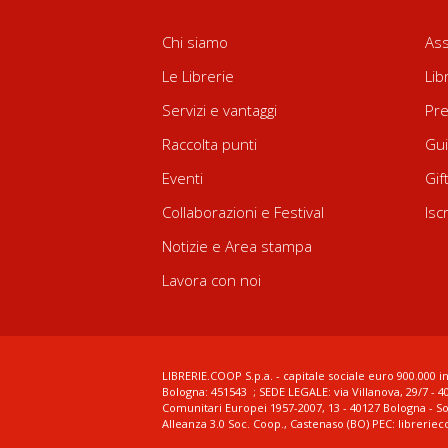
Chi siamo
Ass
Le Librerie
Lib
Servizi e vantaggi
Pre
Raccolta punti
Gui
Eventi
Gif
Collaborazioni e Festival
Isc
Notizie e Area stampa
Lavora con noi
LIBRERIE.COOP S.p.a. - capitale sociale euro 900.000 in
Bologna: 451543 ; SEDE LEGALE: via Villanova, 29/7 - 4
Comunitari Europei 1957-2007, 13 - 40127 Bologna - S
Alleanza 3.0 Soc. Coop., Castenaso (BO) PEC: librerie