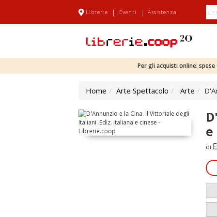
|
|
Librerie
Eventi
Assistenza
Per gli acquisti online: spes
Home
Arte Spettacolo
Arte
D'An
D'
e
E
di