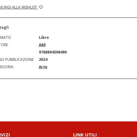
IUNGI ALLA WISHLIST
tagli
RMATO
Libro
TORE
A60
N
9788894598490
O PUBBLICAZIONE
2024
EGORIA
Arte
RVIZI
LINK UTILI