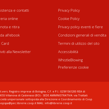
istenza e contatti
Privacy Policy
reria online
Cookie Policy
nota e ritira
Privacy policy eventi e fiere
da all'ebook
Condizioni generali di vendita
t Card
Termini di utilizzo del sito
riviti alla Newsletter
Accessibilità
WhistleBlowing
Preferenze cookie
t.vers. Registro imprese di Bologna, C.F. e P.I.: 02591561200 REA di
0055 Villanova di Castenaso (BO) - SEDE AMMINISTRATIVA: via Trattati
ocietà unipersonale sottoposta alla Direzione e Coordinamento di Coop
coopspa@pec.librerie.coop.it MAIL: info@librerie.coop.it