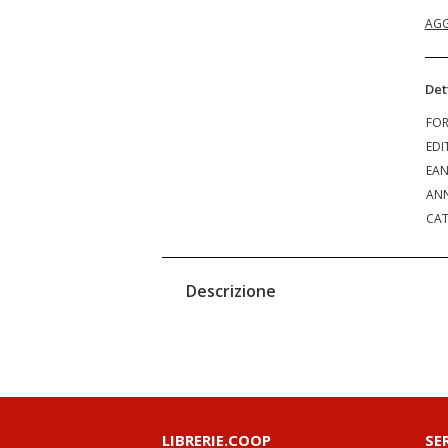
AGG
Det
FO
EDI
EA
ANN
CAT
Descrizione
LIBRERIE.COOP
SE