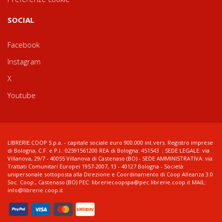
SOCIAL
Facebook
Instagram
X
Youtube
LIBRERIE.COOP S.p.a. - capitale sociale euro 900.000 int.vers. Registro imprese
di Bologna, C.F. e P.I.: 02591561200 REA di Bologna: 451543 ; SEDE LEGALE: via
Villanova, 29/7 - 40055 Villanova di Castenaso (BO) - SEDE AMMINISTRATIVA: via
Trattati Comunitari Europei 1957-2007, 13 - 40127 Bologna - Società
unipersonale sottoposta alla Direzione e Coordinamento di Coop Alleanza 3.0
Soc. Coop., Castenaso (BO) PEC: libreriecoopspa@pec.librerie.coop.it MAIL:
info@librerie.coop.it