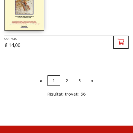
CARTACEO
€ 14,00
«
1
2
3
»
Risultati trovati: 56