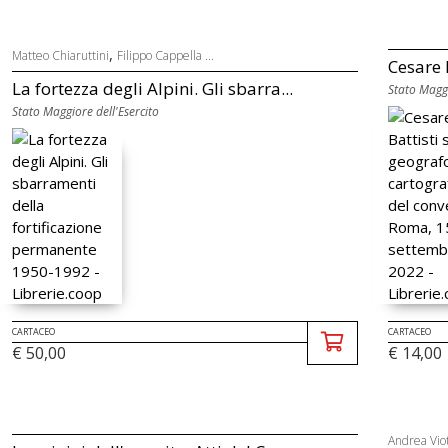
,
Matteo Chiaruttini
Filippo Cappella ...
Cesare B
La fortezza degli Alpini. Gli sbarra...
Stato Maggi
Stato Maggiore dell'Esercito
CARTACEO
CARTACEO
€ 50,00
€ 14,00
Andrea Viot