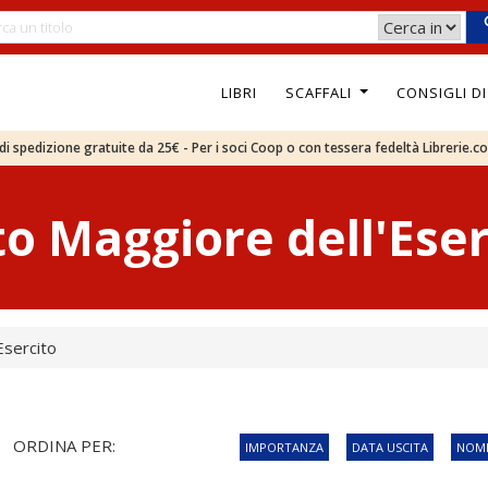
LIBRI
SCAFFALI
CONSIGLI D
e di spedizione gratuite da 25€ - Per i soci Coop o con tessera fedeltà Librerie.c
to Maggiore dell'Eser
Esercito
ORDINA PER:
IMPORTANZA
DATA USCITA
NOME