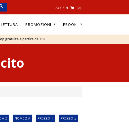
ACCEDI
(0)
I LETTURA
PROMOZIONI
EBOOK
oop gratuite a partire da 19€.
cito
 A-Z
NOME Z-A
PREZZO ↑
PREZZO ↓