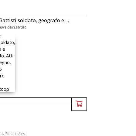
attisti soldato, geografo e ...
ore dell'Esercito
,
ti
Stefano Ales