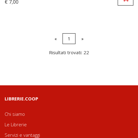
€ 7,00
«
1
»
Risultati trovati: 22
LIBRERIE.COOP
Chi siamo
Le Librerie
Servizi e vantaggi