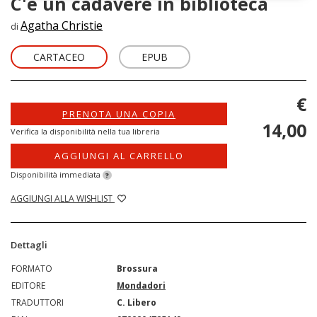
C'è un cadavere in biblioteca
Agatha Christie
di
CARTACEO
EPUB
€
PRENOTA UNA COPIA
14,00
Verifica la disponibilità nella tua libreria
AGGIUNGI AL CARRELLO
Disponibilità immediata
?
AGGIUNGI ALLA WISHLIST
Dettagli
FORMATO
Brossura
EDITORE
Mondadori
TRADUTTORI
C. Libero