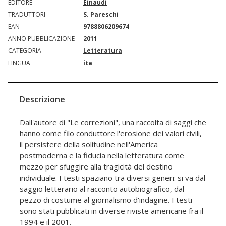
EDITORE
Einaudi
TRADUTTORI
S. Pareschi
EAN
9788806209674
ANNO PUBBLICAZIONE
2011
CATEGORIA
Letteratura
LINGUA
ita
Descrizione
Dall'autore di "Le correzioni", una raccolta di saggi che
hanno come filo conduttore l'erosione dei valori civili,
il persistere della solitudine nell'America
postmoderna e la fiducia nella letteratura come
mezzo per sfuggire alla tragicità del destino
individuale. I testi spaziano tra diversi generi: si va dal
saggio letterario al racconto autobiografico, dal
pezzo di costume al giornalismo d'indagine. I testi
sono stati pubblicati in diverse riviste americane fra il
1994 e il 2001.