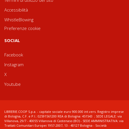
Termini di utilizzo del sito
Accessibilità
WhistleBlowing
Preferenze cookie
SOCIAL
Facebook
Instagram
X
Youtube
LIBRERIE.COOP S.p.a. - capitale sociale euro 900.000 int.vers. Registro imprese
di Bologna, C.F. e P.I.: 02591561200 REA di Bologna: 451543 ; SEDE LEGALE: via
Villanova, 29/7 - 40055 Villanova di Castenaso (BO) - SEDE AMMINISTRATIVA: via
Trattati Comunitari Europei 1957-2007, 13 - 40127 Bologna - Società